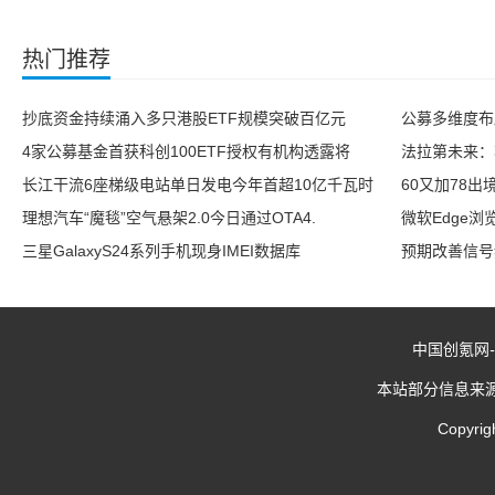
热门推荐
抄底资金持续涌入多只港股ETF规模突破百亿元
公募多维度布
4家公募基金首获科创100ETF授权有机构透露将
法拉第未来：将
长江干流6座梯级电站单日发电今年首超10亿千瓦时
60又加78
理想汽车“魔毯”空气悬架2.0今日通过OTA4.
微软Edge浏
三星GalaxyS24系列手机现身IMEI数据库
预期改善信号
中国创氪网
-
本站部分信息来
Copyrig