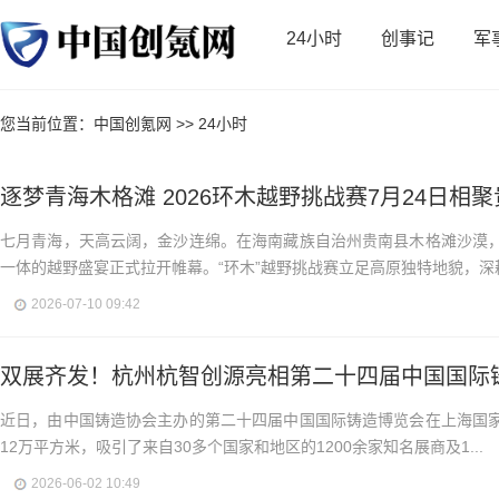
24小时
创事记
军
您当前位置：
中国创氪网
>>
24小时
逐梦青海木格滩 2026环木越野挑战赛7月24日相
七月青海，天高云阔，金沙连绵。在海南藏族自治州贵南县木格滩沙漠
一体的越野盛宴正式拉开帷幕。“环木”越野挑战赛立足高原独特地貌，深耕.
2026-07-10 09:42
双展齐发！杭州杭智创源亮相第二十四届中国国际
近日，由中国铸造协会主办的第二十四届中国国际铸造博览会在上海国
12万平方米，吸引了来自30多个国家和地区的1200余家知名展商及1...
2026-06-02 10:49