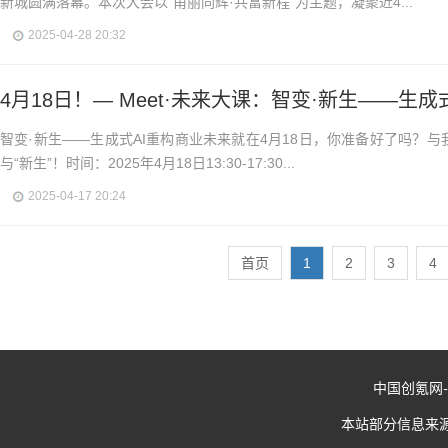
新城圆满落幕。本次大会以"甬丽同辉·共富新程"为主题，凝聚近4...
2025-04-28 20:32
4月18日！— Meet·未来大课：智变·新生——生成式
智变·新生——生成式AI重构商业未来就在4月18日，你准备好了吗？与
与“新生”！时间：2025年4月18日13:30-17:30...
2025-04-17 20:24
首页
1
2
3
4
中国创氪网
-
本站部分信息来