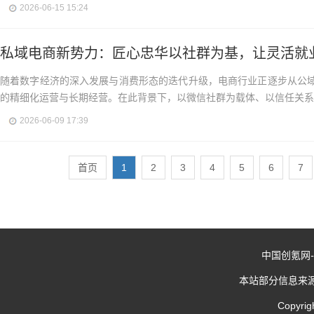
2026-06-15 15:24
私域电商新势力：匠心忠华以社群为基，让灵活就
随着数字经济的深入发展与消费形态的迭代升级，电商行业正逐步从公
的精细化运营与长期经营。在此背景下，以微信社群为载体、以信任关系为
2026-06-09 17:39
首页
1
2
3
4
5
6
7
中国创氪网
-
本站部分信息来
Copyrig