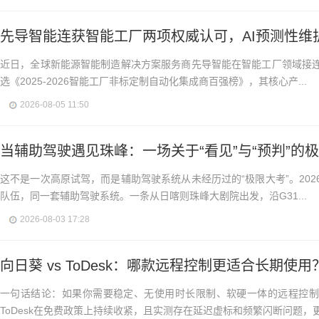
先导智能连获智能工厂两项权威认可，AI预测性维
近日，全球新能源智能制造解决方案服务商先导智能在智能工厂领域接
选《2025-2026智能工厂非标定制自动化集成商百强榜》，其核心产...
2026-08-05 11:50
当辅助驾驶遇见珠峰：一场关于“看见”与“预判”的
这不是一次高原试驾，而是辅助驾驶系统从未经历过的“极限大考”。20
队伍，同一套辅助驾驶系统。一条从日喀则珠峰大剧院出发，沿G31...
2026-08-03 17:28
向日葵 vs ToDesk：哪款远程控制更适合长期使
一句话结论：如果你需要稳定、无使用时长限制、软硬一体的远程控制
ToDesk在免费政策上持续收紧，且实测存在延迟虚标和频繁闪断问题，更.