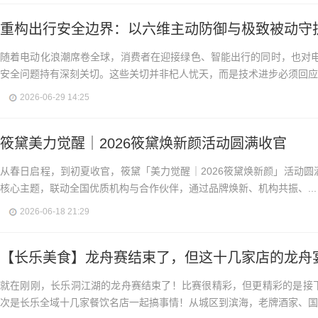
重构出行安全边界：以六维主动防御与极致被动守
随着电动化浪潮席卷全球，消费者在迎接绿色、智能出行的同时，也对
安全问题持有深刻关切。这些关切并非杞人忧天，而是技术进步必须回应的
2026-06-29 14:25
筱黛美力觉醒｜2026筱黛焕新颜活动圆满收官
从春日启程，到初夏收官，筱黛「美力觉醒｜2026筱黛焕新颜」活动圆
核心主题，联动全国优质机构与合作伙伴，通过品牌焕新、机构共振、...
2026-06-18 21:29
【长乐美食】龙舟赛结束了，但这十几家店的龙舟
就在刚刚，长乐洞江湖的龙舟赛结束了！比赛很精彩，但更精彩的是接下
次是长乐全域十几家餐饮名店一起搞事情！从城区到滨海，老牌酒家、国际.