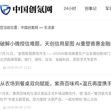
24小时
创事记
军
您当前位置：
中国创氪网
>>
生活家
破解小微授信难题，天创信用星图 AI重塑普惠金
7月31日，“星图智联数信共生——2026AI驱动普惠及产业金融创新闭
北京圆满落幕。银行、保险、征信、金融科技、高校学术专家齐...
2026-08-07 13:22
从农场到餐桌双向赋能，紫燕百味鸡×温氏再度携
7月末，紫燕百味鸡与温氏食品正式升级战略合作，借“温氏+”餐饮联合营
吃节”年度主题营销。双方围绕“大厨严选，一起吃啊吃”核心主张...
2026-08-06 17:02