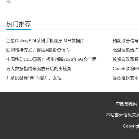
考。
热门推荐
三星GalaxyS24系列手机现身IMEI数据库
预期改善信号
回购增持齐发力提振A股投资信心
高温催热清凉
中国移动CEO董昕：初步判断2028年6G会全面
投资端改革蹄
五大数据指路全面放开后的出境游
Coach收购
儿童奶酪棒“卷”向婴儿、女性
谷歌推送安卓1
中国创氪网
-
本站部分信息来
Copyrig