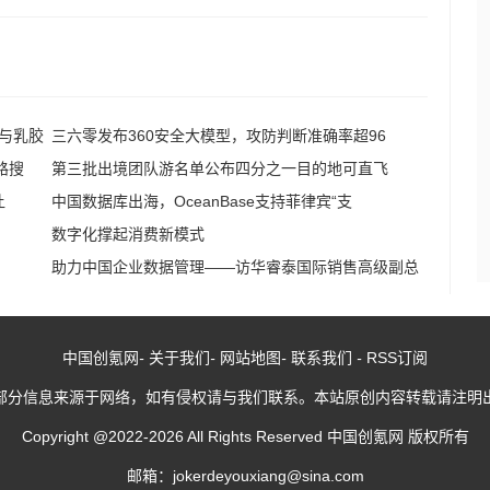
与乳胶
三六零发布360安全大模型，攻防判断准确率超96
路搜
第三批出境团队游名单公布四分之一目的地可直飞
让
中国数据库出海，OceanBase支持菲律宾“支
数字化撑起消费新模式
助力中国企业数据管理——访华睿泰国际销售高级副总
中国创氪网
-
关于我们
-
网站地图
-
联系我们
-
RSS订阅
部分信息来源于网络，如有侵权请与我们联系。本站原创内容转载请注明
Copyright @2022-
2026
All Rights Reserved 中国创氪网 版权所有
邮箱：jokerdeyouxiang@sina.com