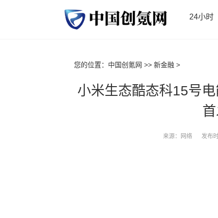
24小时
您的位置：
中国创氪网
>>
新金融
>
小米生态酷态科15号电能
首
来源：网络
发布时间