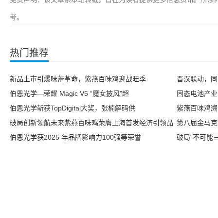
考。
热门推荐
新品上市引爆味蕾革命，紫燕百味鸡迎战旺季
晋汉联动，同
伯恩光学—荣耀 Magic V5 “魔女披风”超
固态电池产业
伯恩光学斩获TopDigital大奖，张楠解码供
紫燕百味鸡溯
破局创新领航未来紫燕百味鸡荣膺上海首发经济引领品
第八届金马克
伯恩光学获2025 年品牌影响力100强等荣誉
破局“不可能三角