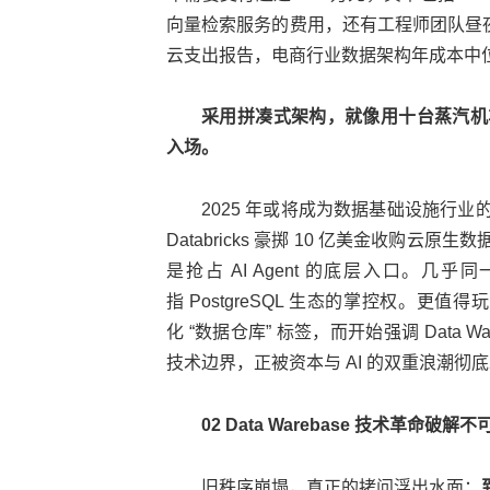
向量检索服务的费用，还有工程师团队昼夜不
云支出报告，电商行业数据架构年成本中位数
采用拼凑式架构，就像用十台蒸汽机
入场。
2025 年或将成为数据基础设施行
Databricks 豪掷 10 亿美金收购云
是抢占 AI Agent 的底层入口。几乎同一
指 PostgreSQL 生态的掌控权。更值得
化 “数据仓库” 标签，而开始强调 Data W
技术边界，正被资本与 AI 的双重浪潮彻
02 Data Warebase 技术革命破解
旧秩序崩塌，真正的拷问浮出水面：