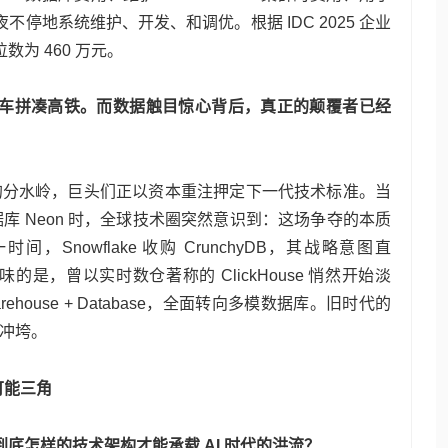
停地系统维护、开发、和调优。根据 IDC 2025 企业
为 460 万元。
车拼凑高铁。而数据触目惊心背后，真正的颠覆者已经
业的分水岭，巨头们正以资本重注押定下一代技术标准。当
原生数据库 Neon 时，全球技术圈突然意识到：这场争夺的本质
时间，Snowflake 收购 CrunchyDB，其战略意图直
玩味的是，曾以实时数仓著称的 ClickHouse 悄然开始淡
arehouse + Database，全面转向多模数据库。旧时代的
底冲垮。
不可能三角
到底怎样的技术架构才能承载 AI 时代的洪流？