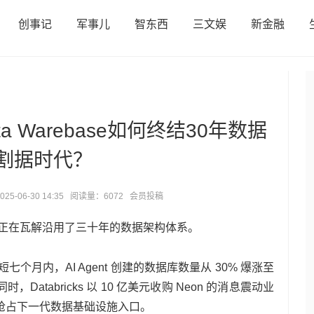
创事记
军事儿
智东西
三文娱
新金融
a Warebase如何终结30年数据
割据时代？
25-06-30 14:35 阅读量：6072 会员投稿
革命，正在瓦解沿用了三十年的数据架构体系。
 月，短短七个月内，AI Agent 创建的数据库数量从 30% 爆涨至
atabricks 以 10 亿美元收购 Neon 的消息震动业
抢占下一代数据基础设施入口。